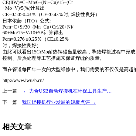
CE(IIW)=C+Mn/6+(Ni+Cu)/15+(Cr
+Mo+V)/5(%)计算出
CE=0.50≥0.43％（CE≤0.43％时, 焊接性良好）
日本依藤（ITO）公式:
Pcm=C+Si/30+(Mn+Cu+Cr)/20+Ni/
60+Mo/15+V/10+5B计算得出
Pcm=0.276 ≥0.25％（CE≤0.25％
时，焊接性良好）
由此可以看出15CrMo耐热钢碳当量较高，导致焊接过程中
控制、后热处理等工艺措施来保证焊缝的质量。
而在管道每四年一次的大型维修中，我们需要的不仅仅是高超
http://www.lwusb.cn/
上一篇
← 力合USB自动焊接机在环保工具生产…
下一篇
我国焊接机行业发展的短板点评 →
相关文章