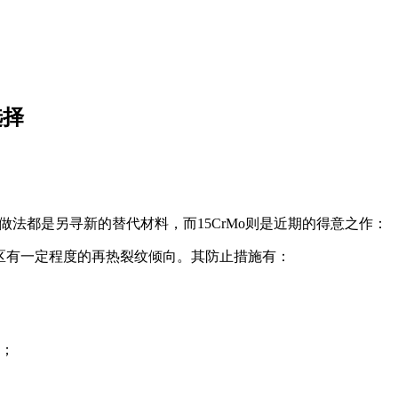
选择
做法都是另寻新的替代材料，而15CrMo则是近期的得意之作：
，过热区有一定程度的再热裂纹倾向。其防止措施有：
；
间；