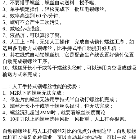
2、不要搭手螺丝，螺丝自动送料，授予嘴。
3、单手锁定操作，轻松完成下一批压电锁螺丝。
4、效率高达到 60 个/分钟。
5、螺钉不会产生二次污染。
6、减轻劳动强度。
7、液晶屏，可以算报了警。
8、人工上下料，无须人工操作，完成自动锁付螺丝工序，如
选用多电批方式锁螺丝，比手持式半自动提升好几倍；
9、其在线式自动锁螺丝机，它是配合生产线设置好锁付位置
自动完成锁螺丝工序。
10、螺丝牙长小于或等于螺丝头径时，可以选用真空吸或磁吸
输送方式来完成；
二：人工手持式锁螺丝性能的劣势：
1、M2以下的螺丝无法完成；
2、带垫片的螺丝无法用手持式半自动打螺丝机完成；
3、螺丝牙长小于或等于螺丝头径时，也无法完成；
4、螺丝沉孔超过2MM时，就要看螺丝长度而论；
5、10扭力以上的螺丝选用风批，风批重，人工打会很累。
自动锁螺丝机与人工打镙丝对比的优点分析到这里，自动锁螺
丝机可以满足多种需求，可以自动其他的动作，可以一起上螺